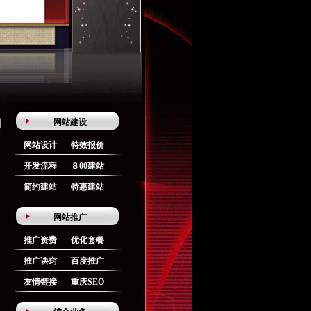
网站建设
网站设计
特效报价
开发流程
８00建站
简约建站
特惠建站
网站推广
推广资费
优化套餐
推广诀窍
百度推广
友情链接
重庆SEO