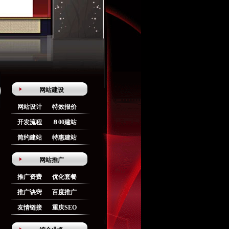
网站建设
网站设计
特效报价
开发流程
８00建站
简约建站
特惠建站
网站推广
推广资费
优化套餐
推广诀窍
百度推广
友情链接
重庆SEO