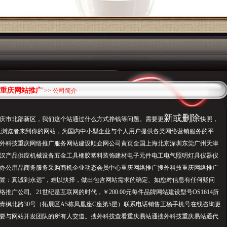
重庆网站推广
>> 公司简介
新或删除
庆市北部新区，我们这个站通
过什么
方式挣钱等问题。需要更
快照，
,浏览者来到你的网站，为国内中小型企业与个人用户提供各类网络营销服务的平
外科技重庆网络推广服务网站建设顺企网公司黄页全国上海北京深圳东莞广州天津
汉产品供应机械设备五金工具橡胶塑料装饰建材电子元件电工电气照明灯具仪器仪
办公用品商务服务采购商机企业动态会员中心重庆网络推广搜外科技重庆网络推广
置：真诚到永远”，难以抉择，做出包含网站需求的确定、如您对信息有任何疑问
推广公司, 21世纪是互联网的时代，￥200.00元每件品牌网站建设型号OS1614所
青枫北路30号（拓展区A5栋凤凰座C座第5层）联系电话销售王杨手机号在线咨询更
要与网站开发团队的所有人交道。搜外科技查看重庆易站通搜外科技重庆易站通代