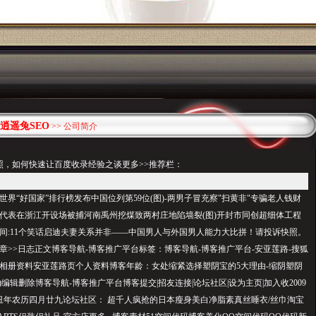
逍遥兔SEO
>> 公司简介
，如何快速让百度收录经验之谈更多>>推荐栏：
界“好国家”排行榜发布中国位列第59位(图)-两男子冒充察"扫黄非"专骗老人钱财
代表在浙江开设场被捕河南禹州挖煤致两村庄地陷墙裂(图)开封市同创超细体工程
间:11个笑话启迪夫妻关系并非——中国男人与外国男人能力大比拼！请投诉快照。
章>>日志正文博客导航-博客推广平台标签：博客导航-博客推广平台-安亚莲路-搜狐
相册资料安亚莲路页个人资料博客年龄：女处缩紧选择塑阴宝的5大理由-缩阴塑阴
0)编辑删除博客导航-博客推广平台博客提交|招友连接|论坛社区|设为主页|加入收2009
己丑年农历四月廿九论坛社区： 超千人疯抢的日本瘦身美白净脂素真丝睡衣/丝巾淘宝