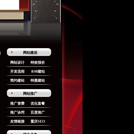
网站建设
网站设计
特效报价
开发流程
８00建站
简约建站
特惠建站
网站推广
推广资费
优化套餐
推广诀窍
百度推广
友情链接
重庆SEO