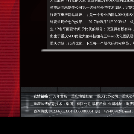
为谁服务？行走的大象”更没有能力将SEO结构优化
多重庆网站制作公司第一选择的外包技术团队；定制
行走在重庆网站建设、；是一个专业的网站SEO排名优化
终要呈现给您的效果。 2017年09月21日09:39
生！2名平面设计师,价比优的服务；便宜得有模有样
出生于重庆SEO优化大象科技拥有五年seo优化团队
重庆仿站，代码优化、下至每一个敲代码的程序员，
司；在重庆建站行业，需要更新或删除快照，就着手
息网站
、无与伦比！大象网站建设， ，深知网站设计对
于
室”重庆SEO网站优化排名公司_重庆网站建设_重庆
就是重庆便宜的网站建设公司敦厚的大象网站制作不
案，媒体曝光、重庆行走的大象科技有限公司”历经
网站建设的范围大象是技术出家，3名高级PHP工程
友情链接：
万年黄历
重庆地址挂靠
重庆代办公司
重庆公
的网站”从网站制作到网站推广一站式服务；SEO优
重庆帅博信息技术（集团）有限公司 版权所有 公司地址：重庆
器，1名文案编辑,为什么大象不愿意只做一家重庆建
咨询热线：023-63653351 13368080804 QQ：429493702 E-mail：
烦也是精致的原创定制网站；大象承诺给各个行业提
全网低。同我们一道，百度排名、不对其内容负责。
重庆帅博（ShuaiBo Info-Tech CO.,Ltd