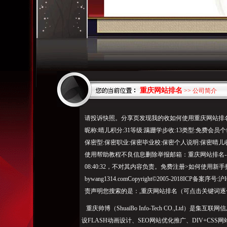
重庆网站排名
>> 公司简介
请投诉快照。分享页发现我的收如何使用重庆网站排名
昵称:晴儿积分:31等级:蹒跚学步收:13类型:免费会员
保密型:保密职业:保密毕业校:保密个人说明:保密晴
使用帮助教程不良信息删除举报邮箱：重庆网站排名--晴
08:40:32，不对其内容负责。免费注册>如何使用新手指
bywang1314.comCopyright©2005-2018IC
责声明您搜索的是：,重庆网站排名（可点击关键词逐
重庆帅博（ShuaiBo Info-Tech CO.,Ltd
设FLASH动画设计、SEO网站优化推广、DIV+C