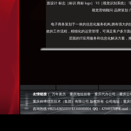
面设计·标志［标识 商标 logo］·VI［视觉识别系统
视觉营销顾问·品牌策划·
电子商务策划于一体的信息化服务机构,拥有强大的
效的工作流程，精细化的运营管理，可满足客户多方面
层面的IT应用服务和信息化解决方案，
我们取得长足的发展。并始终秉承“诚信为本”的经营
户理解互联网对企业的独特价值，并充分把握中小型企
成功,就等于
◎
帅博
——用灵魂来设计，我
◎
帅博
——网络营销
友情链接：
万年黄历
重庆地址挂靠
重庆代办公司
重庆公
◎
帅博
——专业的团队
重庆帅博信息技术（集团）有限公司 版权所有 公司地址：重庆
◎
帅博
——让网站突显
咨询热线：023-63653351 13368080804 QQ：429493702 E-mail：