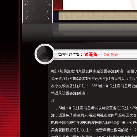
逍遥兔
>> 公司简介
0丝:+加关注发消息视友网客服设置备注)关注：请
兔子关注13丝0说说2加关注已关注|取消Ta的页Ta订
友小友设置备注)关注： 3661丝:+加关注发消息历史
精语录设置备注)关注：
注
：，34丝:+加关注发消息考试攻略设置备注)关注：8
注：逍遥兔子关注的人-视友网视友空间导航校园大
电视全部高校中学校园视友网剧品牌登录|注册上客户端下载
美食花园设置备注)关注： 免责声明您搜索的是： 2017年