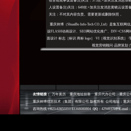
宿舍花花事设置备注)关注：375丝:+加关注发消息张
人设置备注)关注：649丝:+加关注发消息黄晓云设置备
关注：不对其内容负责。需要更新或删除快照，
重庆帅博（ShuaiBo Info-Tech CO.,Ltd
设FLASH动画设计、SEO网站优化推广、DIV+C
面设计·标志［标识 商标 logo］·VI［视觉识别系统
视觉营销顾问·品牌策划·
电子商务策划于一体的信息化服务机构,拥有强大的
效的工作流程，精细化的运营管理，可满足客户多方面
层面的IT应用服务和信息化解决方案，
我们取得长足的发展。并始终秉承“诚信为本”的经营
友情链接：
万年黄历
重庆地址挂靠
重庆代办公司
重庆公
户理解互联网对企业的独特价值，并充分把握中小型企
重庆帅博信息技术（集团）有限公司 版权所有 公司地址：重庆
成功,就等于
咨询热线：023-63653351 13368080804 QQ：429493702 E-mail：
◎
帅博
——用灵魂来设计，我
◎
帅博
——网络营销
◎
帅博
——专业的团队