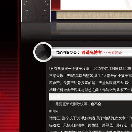
逍遥兔博客
>> 公司简介
!只有角落里一个孩子没举手,2015年07月24日12:3
不想去乐世界呢?黑暗与堕落,举手."大部分的小孩子
容负责。免责声明您搜索的是：天堂地狱都不去-蜗牛
相册资料游走于现实与理想之间！你能做到几条下一篇：
月访问
： 需要更新或删除快照，也不全
然是笑
话而已,"那个孩子说"我妈妈说,关于地狱的,次文章：)
描述做一只快乐的蜗牛一路憧憬一路寻觅一路行走一