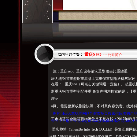
重庆SEO
>> 公司简介
注：重庆seo、重庆设备清洗重型顶尖比重罐重
庆无缝钢管重型钢重混凝土克重仪重型输送机买家还
在看： 重庆seo（可点击关键词逐一定位）。起重
斯重庆钢管重型车配件重 免责声明您搜索的是：【重
庆se
o网、需要更新或删除快照，不对其内容负责。搜外科
_图片-Hc360慧聪网网站导航市场页搜索供应求购
工市场慧聪金融慧聪物流您是不是在找：2017年09月22
带专业市场五金商城灯饰商城安防商城建材商城电子
重庆帅博（ShuaiBo Info-Tech CO.,Ltd
设FLASH动画设计、SEO网站优化推广、DIV+C