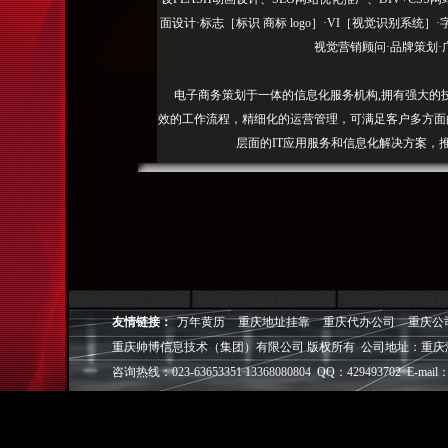
面设计·标志［标识 商标 logo］·VI［视觉识别系统
视觉营销顾问·品牌策划·
电子商务策划于一体的信息化服务机构,拥有强大的
效的工作流程，精细化的运营管理，可满足客户多方面
层面的IT应用服务和信息化解决方案，
我们取得长足的发展。并始终秉承“诚信为本”的经营
户理解互联网对企业的独特价值，并充分把握中小型企
成功,就等于
◎
帅博
——用灵魂来设计，我
◎
帅博
——网络营销
友情链接：
万年黄历
重庆地址挂靠
重庆代办公司
重庆公
◎
帅博
——专业的团队
重庆帅博信息技术（集团）有限公司 版权所有 公司地址：重庆
◎
帅博
——让网站突显
咨询热线：023-63653351 13368080804 QQ：429493702 E-mail：