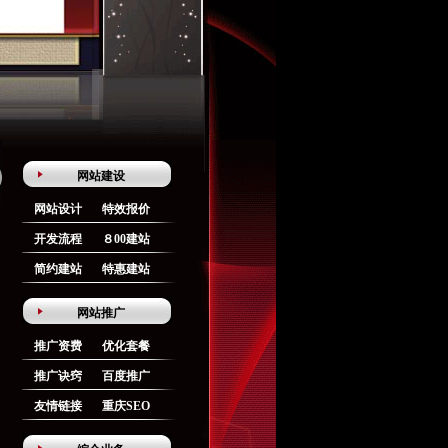
网站建设
网站设计
特效报价
开发流程
８00建站
简约建站
特惠建站
网站推广
推广资费
优化套餐
推广诀窍
百度推广
友情链接
重庆SEO