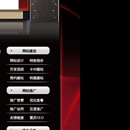
网站建设
网站设计
特效报价
开发流程
８00建站
简约建站
特惠建站
网站推广
推广资费
优化套餐
推广诀窍
百度推广
友情链接
重庆SEO