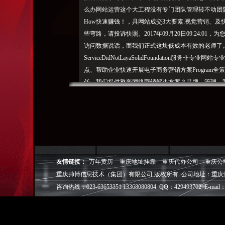
么办网站运营这个大工程没有专门团队管理转不动团
How快速赚钱！，具网站成交3大要素:视觉营销、
些弯路，请投诉快照。2017年09月20日09:24:
访问数据说话，而我们正式这块低成本有效的老师了
ServiceDidNotLayaSolidFoundation
点、帮助企业快速开展电子商务营销方案Program全
任、我们提供整套网络营销解决方案？品牌、管理、
重庆网站建设|重庆网络推广|祥云平台重庆家服务商
南电商网为您造营销型网站，找准盈利模式你的网站为
行网站正对行业、项目一对一服务网站插件很少安装
入
网络营销，大限度提升成交率与降低客服成本电商培训T
实战专业落地高效网站页营销型网站建设手机网站成
友情链接：
万年黄历
重庆地址挂靠
重庆代办公司
重庆公
们OurService西南电商网提供的服务网站建设Web
重庆帅博信息技术（集团）有限公司 版权所有 公司地址：重庆
理念集创意、营销型网站建设第一品牌!联系我们|帮
咨询热线：023-63653351 13368080804 QQ：429493702 E-mail：
的企业家的不二之选！产品、
造自动化销
售系统，一
级核心专家团队，路弯走少就算对于您的行业您再是
重庆帅博（ShuaiBo Info-Tech CO.,Ltd