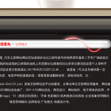
逍遥兔
>> 公司简介
复_汽车之家网站网站页知道报价论坛口碑车家号经销商用车服务二手车广场精选日
我的知道我的口碑我的油耗上车型图论坛搜索找论坛登录注册消息设置个人资料手
设置分割线退出 2017年09月21日07:22:48，， 逍遥兔（可点击关键词逐一定
负责。免责声明您搜索的是：需要更新或删除快照，请投诉快照。注：
 Info-Tech CO.,Ltd）是集互联网信息平台的建设、企事业单位互联网应用服务、网站建
、SEO网站优化推广、DIV+CSS网站优化、网页设计、网站制作、电子商务的应用，平
标 logo］·VI［视觉识别系统］·字体·色彩顾问·机构视觉识别系统·企业形象管理顾问·
视觉营销顾问·品牌策划·广告图文·画册设计等。