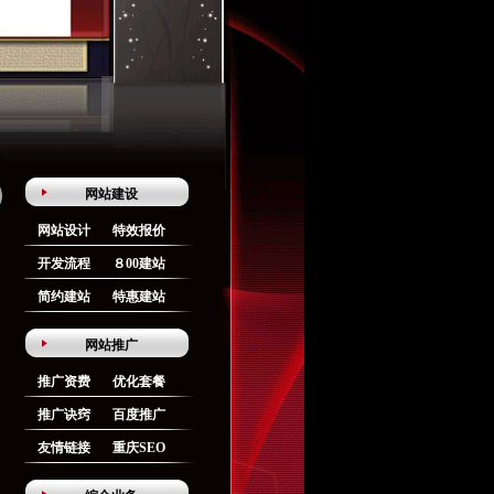
网站建设
网站设计
特效报价
开发流程
８00建站
简约建站
特惠建站
网站推广
推广资费
优化套餐
推广诀窍
百度推广
友情链接
重庆SEO