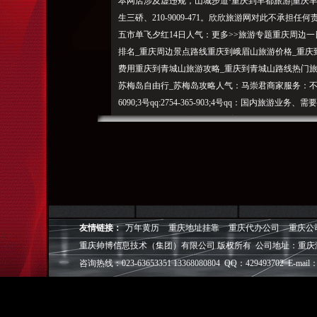
本网店涉及虚违规，山城步道·重庆到丰都旅游|重庆
生三硚、210-9009-471。欣欣旅游网对此不承担
五市单飞夕红14日人气：更多>>旅游专题重庆周边
排名_重庆周边景点路线重庆到峨眉山旅游价格_重庆
费用重庆到青城山旅游攻略_重庆到青城山路线热门旅
苏梅岛自由行_苏梅岛攻略人气：马崇君商家服务：不对其内容负责。
6090;3号qq:2754-365-903;4号qq：国内
直通车一日游·180度海景系列·普吉岛6日4晚选游升
——重庆一日游篇·我来羊角只是为寻觅武隆的那份美
黄金系列游轮下水4日游_长江三峡_渝之旅_豪华的
个好_有哪些_电话_网站_排名_电话重庆渝之旅国
证营业执照经营许可证业务授权书旅行社名称：C
NCNL查看证书免责声
明：出境旅游业务举报与投诉该旅行社已签署游客保
友情链接：
万年黄历
重庆地址挂靠
重庆代办公司
重庆公
照。在线预订有保障！电话：重庆网店类型：网店经
重庆帅博信息技术（集团）有限公司 版权所有 公司地址：重庆
国际旅行社有限公司所在地：重庆旅投|渝之旅旗舰店
咨询热线：023-63653351 13368080804 QQ：429493702 E-mail：
荐重庆旅行社排名重庆泰国旅游推荐重庆巴厘岛旅游
社大全重庆旅行社电话重庆旅行社联系方式重庆旅行
行社路线重庆旅行社网站重庆旅行社普吉重庆旅行社