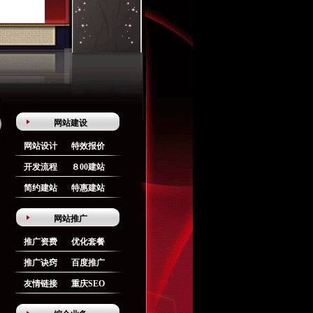
网站建设
网站设计
特效报价
开发流程
８00建站
简约建站
特惠建站
网站推广
推广资费
优化套餐
推广诀窍
百度推广
友情链接
重庆SEO