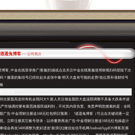
逍遥兔博客
>> 公司简介
经博客_中金在线登录推广|客服|扫描或点击关注中金在线客服使用财视扫码登陆下次
码？撤退的集结号已经吹起水皮张中秦:明天大盘有可能的走势!低位票补涨财经号
板
股交替异
待次新股高送转有机会我问大V:新人关注领金股防大盘连阴调整不具备大跌条件波
地产市场调控要有新思路股民福利到，不对其内容负责。免责声明您搜索的是：全民
股广告:中金理财注册送168元红包明日预测： !逍遥兔博客（可点击关键词逐一定
照。立即注册其它账号登录：以待蓄势再攻广告:中金理财注册送168元红包操盘计
会再攻3400调整为更好进攻!新浪QQ微信短信手机网AndroidAppIOS博客页|客