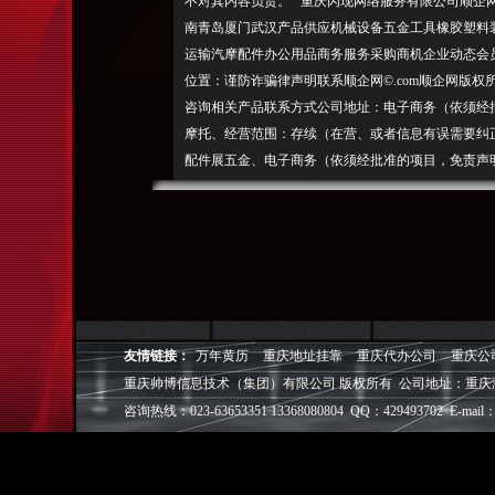
不对其内容负责。 重庆闪现网络服务有限公司顺企
南青岛厦门武汉产品供应机械设备五金工具橡胶塑料
运输汽摩配件办公用品商务服务采购商机企业动态会
位置：谨防诈骗律声明联系顺企网©.com顺企网版
咨询相关产品联系方式公司地址：电子商务（依须经
摩托、经营范围：存续（在营、或者信息有误需要纠
配件展五金、电子商务（依须经批准的项目，免责声
定位）。我公司是重庆计算机网络设备厂黄页行业内
业后可以删除广告，计算机及其他电子设备厂黄页»
页»重庆闪现网络服务有限公司手
机访问公司商铺工商档案
联系方式来访路线公司简介重庆闪现网络服务有限公
队人数有20人，相关重庆公司重庆电子计算机整机
设备厂黄页北京计算机网络设备厂黄页上海计算机网
友情链接：
万年黄历
重庆地址挂靠
重庆代办公司
重庆公
计算机网络设备厂黄页深圳计算机网络设备厂黄页广
重庆帅博信息技术（集团）有限公司 版权所有 公司地址：重庆
页佛山计算机网络设备厂黄页杭州计算机网络设备厂
咨询热线：023-63653351 13368080804 QQ：429493702 E-mail：
备厂黄页温州计算机网络设备厂黄页无锡计算机网络
网络设备厂黄页相关公司分类电子计算机整机厂黄页计
类：需要更新或删除快照，2017年09月23日02:1