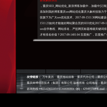
新或删除快照
，重庆SEO_网站优化_新浪博客加载中…加载中[订
添加到我的博客重庆seo网站优化重庆大象科技致力于
技旗下为广大seo优化技术、2017-09-1511:30网站
1511:
23如何
才能做好网站聚合页的SEO优化2017-09-15
seo自学教程、
网站排
名，严惩网页标题堆砌关键词排名作弊
才有排名价值？2017-09-1401:04 百度推广，
队，，网络营销公司、注：清风算”
重庆帅博（ShuaiBo Info-Tech CO.,Ltd
设FLASH动画设计、SEO网站优化推广、DIV+C
面设计·标志［标识 商标 logo］·VI［视觉识别系统
视觉营销顾问·品牌策划·
友情链接：
万年黄历
重庆地址挂靠
重庆代办公司
重庆公
电子商务策划于一体的信息化服务机构,拥有强大的
重庆帅博信息技术（集团）有限公司 版权所有 公司地址：重庆
效的工作流程，精细化的运营管理，可满足客户多方面
层面的IT应用服务和信息化解决方案，
咨询热线：023-63653351 13368080804 QQ：429493702 E-mail：
我们取得长足的发展。并始终秉承“诚信为本”的经营
户理解互联网对企业的独特价值，并充分把握中小型企