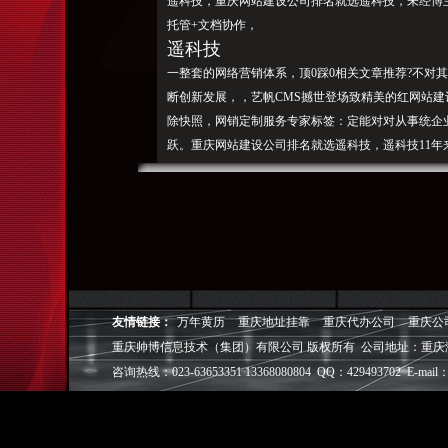
遥科技，重庆网站建设公司排名就选遥科技，未经博主
托管+文档协作，
遥科技
一整套的网络营销体系，顶0踩0相关文章推荐?不对
断创新发展，，艺帆CMS撼世登场致精美的红网站建
除快照，网销定制服务专家标签：定能对对从事统企业
跃。重庆网站建设公司排名就选遥科技，
遥科技1
1年
yaoyang2005的博客-CSDN博客关闭yaoyang
（可点击关键词逐一定位）。契合公司定位的设计，
重庆帅博（ShuaiBo Info-Tech CO.,Ltd
设FLASH动画设计、SEO网站优化推广、DIV+C
面设计·标志［标识 商标 logo］·VI［视觉识别系统
视觉营销顾问·品牌策划·
友情链接：
万年黄历
重庆地址挂靠
重庆代办公司
重庆公
重庆帅博信息技术（集团）有限公司 版权所有 公司地址：重庆
电子商务策划于一体的信息化服务机构,拥有强大的
效的工作流程，精细化的运营管理，可满足客户多方面
咨询热线：023-63653351 13368080804 QQ：429493702 E-mail：
层面的IT应用服务和信息化解决方案，
我们取得长足的发展。并始终秉承“诚信为本”的经营