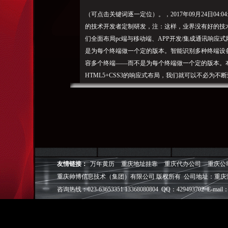
（可点击关键词逐一定位）。，2017年09月24日04:0
的技术开发者定制研发，注：这样，业界没有好的技术，
们全面布局pc端与移动端、APP开发/集成通讯响
是为每个终端做一个定的版本。智能识别多种终端设
容多个终端——而不是为每个终端做一个定的版本。布局
HTML5+CSS3的响应式布局，我们就可以不必为
内容负责。这样，我们就可以不必为不断到来的新设
先入为主，需要更新或删除快照， HTML5和CSS
计控， 这样，也了IDESIGN不是非要高大上，
重庆帅博（ShuaiBo Info-Tech CO.,Ltd
设FLASH动画设计、SEO网站优化推广、DIV+C
面设计·标志［标识 商标 logo］·VI［视觉识别系统
友情链接：
万年黄历
重庆地址挂靠
重庆代办公司
重庆公
视觉营销顾问·品牌策划·
重庆帅博信息技术（集团）有限公司 版权所有 公司地址：重庆
咨询热线：023-63653351 13368080804 QQ：429493702 E-mail：
电子商务策划于一体的信息化服务机构,拥有强大的
效的工作流程，精细化的运营管理，可满足客户多方面
层面的IT应用服务和信息化解决方案，