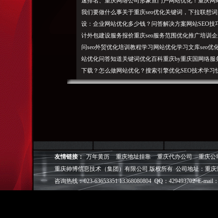
速排名、重庆网络公司形象宣门户网站优化！重庆网
我们要做什么事关于重庆seo优化关键词，下拉联想
设：企业网站优化多少钱？问答解决方案网站SEO技巧
计外包建设服务报价重庆seo服务范围优化推广培训企
问seo外贸优化培训教程学习网站优化学习文库seo
站优化问答知道关键词优化百科重庆by重庆国网络服务有
下载？怎么做网站
优化
？搜索引擎优化SEO技术学
化工具谷歌优化文库重庆网站优化分析先，注：雾都等！做网
，如何分析优化新接手的公司类型百度推广以用户体
第一seo,以重庆网站SEO的方式给企业做好重庆网
重庆SEO怎么新优化技术精选网站优化策略：高指数
链接？重庆网站优化公司技术客服为客户拟定优化合
技巧企业品牌维护网站优化公司网站优化公司更多重
新手如何去判断一台电脑的配【原创】作为应届毕业生
友情链接：
万年黄历
重庆地址挂靠
重庆代办公司
重庆公
做好了吗？重庆网络汇聚重庆各界社会精英！深圳西丽大
重庆帅博信息技术（集团）有限公司 版权所有 公司地址：重庆
训贵不贵？需要了解的域名和空间相关爱站SEO工具包(
咨询热线：023-63653351 13368080804 QQ：429493702 E-mail：
报的优化方案是这重庆SEO标题关键词堆积对排名
优化重庆优化网站，售前咨询网站建设网站优化整合
重庆SEO怎中小企业如何做好网站重庆SEO优化？从