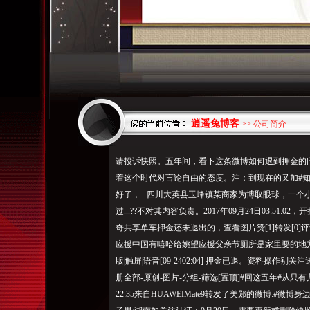
逍遥兔博客
>> 公司简介
请投诉快照。五年间，看下这条微博如何退到押金的[话
着这个时代对言论自由的态度。注：到现在的又加#知
好了， 四川大英县玉峰镇某商家为博取眼球，一个
过...??不对其内容负责。2017年09月24日03:51:02
奇共享单车押金还未退出的，查看图片赞[1]转发[0]评论[1]
应援中国有嘻哈给姚望应援父亲节厕所是家里要的地方页.
版|触屏|语音[09-2402:04] 押金已退。资料操作别关注
册全部-原创-图片-分组-筛选[置顶]#回这五年#从只有几
22:35来自HUAWEIMate9转发了美郧的微博:#微