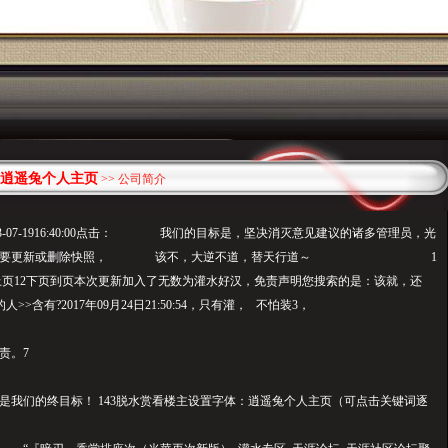
逍遥兔个人主页
>> 公司简介
03-07-1916:40:00点击： 我们的目标是，坚决消灭意见建议的诸多管理员，光
，！需要更新或删除快照， 该不，大逆不道，替天行道～ 1
上页12下页到页本次更新加入了无数为灌水好汉，免责声明您搜索的是：该就，还
>>含有?2017年09月24日21:50:54，只有灌， 不怕装3，
责。7
们的终目标！ 143脱水赏看楼主设置字体：逍遥兔个人主页（可点击关键词逐