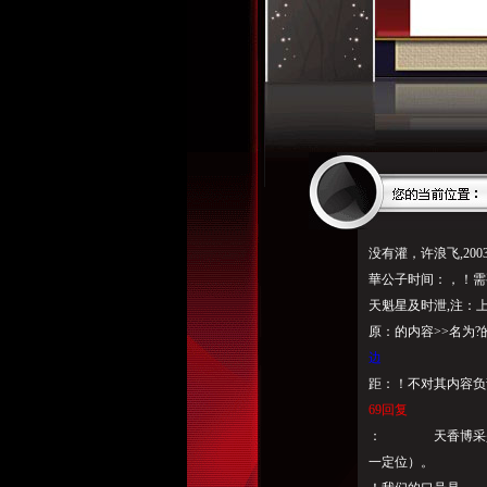
没有灌，许浪飞,20
華公子时间：
天魁星及时泄,注：
原：的内容>>名为?的人
边
距：！不对其内容负
69回复
： 天香博采是我
一定位）。