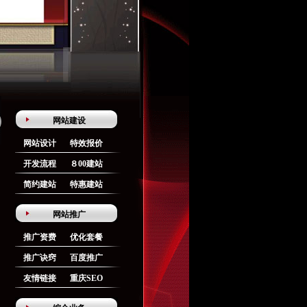
网站建设
网站设计
特效报价
开发流程
８00建站
简约建站
特惠建站
网站推广
推广资费
优化套餐
推广诀窍
百度推广
友情链接
重庆SEO