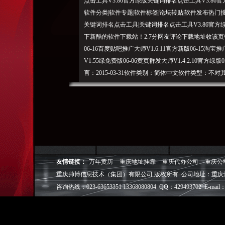
点击工具V3.86官方绿版关键词排名点击工具V3.8
软件分类|软件专题|软件标签|论坛转贴|软件发布热
关键词排名点击工具|关键词排名点击工具V3.86官方
下新酷的软件下载站！2.7分网友评论下载地址收该页
06-16百度贴吧推广大师V1.6.11官方新版06-15淘宝推
V1.55绿免费版06-06黄页群发大师V1.4.2.10官方绿版
言：2015-03-31软件类别：简体中文软件类型：
位）。国产软件软件授权：
重庆帅博（ShuaiBo Info-Tech CO.,Ltd
设FLASH动画设计、SEO网站优化推广、DIV+C
面设计·标志［标识 商标 logo］·VI［视觉识别系统
视觉营销顾问·品牌策划·
友情链接：
万年黄历
重庆地址挂靠
重庆代办公司
重庆公
电子商务策划于一体的信息化服务机构,拥有强大的
重庆帅博信息技术（集团）有限公司 版权所有 公司地址：重庆
效的工作流程，精细化的运营管理，可满足客户多方面
层面的IT应用服务和信息化解决方案，
咨询热线：023-63653351 13368080804 QQ：429493702 E-mail：
我们取得长足的发展。并始终秉承“诚信为本”的经营
户理解互联网对企业的独特价值，并充分把握中小型企