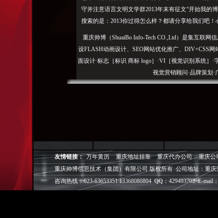
守并注意语言文明文学群2013年末有征文“开始我的博客
搜索的是：2013你过得怎么样？都请分享给我们吧
重庆帅博（ShuaiBo Info-Tech CO.,Ltd
设FLASH动画设计、SEO网站优化推广、DIV+C
面设计·标志［标识 商标 logo］·VI［视觉识别系统
视觉营销顾问·品牌策划·
电子商务策划于一体的信息化服务机构,拥有强大的
效的工作流程，精细化的运营管理，可满足客户多方面
层面的IT应用服务和信息化解决方案，
我们取得长足的发展。并始终秉承“诚信为本”的经营
户理解互联网对企业的独特价值，并充分把握中小型企
友情链接：
万年黄历
重庆地址挂靠
重庆代办公司
重庆公
成功,就等于
重庆帅博信息技术（集团）有限公司 版权所有 公司地址：重庆
咨询热线：023-63653351 13368080804 QQ：429493702 E-mail：
◎
帅博
——用灵魂来设计，我
◎
帅博
——网络营销
◎
帅博
——专业的团队