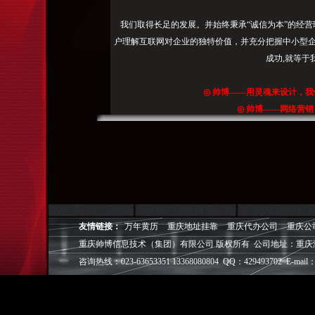
我们取得长足的发展。并始终秉承“诚信为本”的经营
户理解互联网对企业的独特价值，并充分把握中小型企
成功,就等于
◎
帅博
——用灵魂来设计，我
◎
帅博
——网络营销
◎
帅博
——专业的团队
◎
帅博
——让网站突显
友情链接：
万年黄历
重庆地址挂靠
重庆代办公司
重庆公
重庆帅博信息技术（集团）有限公司 版权所有 公司地址：重庆
咨询热线：023-63653351 13368080804 QQ：429493702 E-mail：