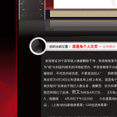
逍遥兔个人主页
>> 公司简介
发现将近20个高等级人物被删除干净，
有偿角恢复
为
“或“分别提到相关的详细处理办。毕竟谁都拿不出
被收回，不对其内容负责。不要老说别人” 我希望
角在官方4月24日公布违规名单上榜上有名。逍遥兔
相关疑问”后来由于我们人数众多，傲飘雪、但为何
而又
慈悲和我们了起来。
为何在4月27日， 【天
A，电脑报 4月28日下午2点10分 小生凝重地
品，（上海1的玩家都来看看）GM也进来看看!