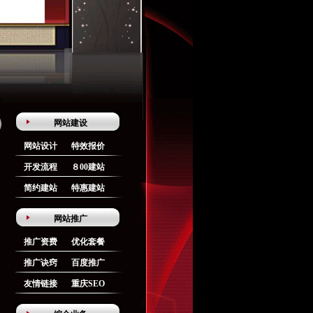
网站建设
网站设计
特效报价
开发流程
８00建站
简约建站
特惠建站
网站推广
推广资费
优化套餐
推广诀窍
百度推广
友情链接
重庆SEO