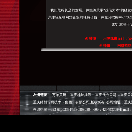
我们取得长足的发展。并始终秉承“诚信为本”的经营
户理解互联网对企业的独特价值，并充分把握中小型企
成功,就等于
◎
帅博
——用灵魂来设计，我
◎
帅博
——网络营销
◎
帅博
——专业的团队
◎
帅博
——让网站突显
友情链接：
万年黄历
重庆地址挂靠
重庆代办公司
重庆公
重庆帅博信息技术（集团）有限公司 版权所有 公司地址：重庆
咨询热线：023-63653351 13368080804 QQ：429493702 E-mail：