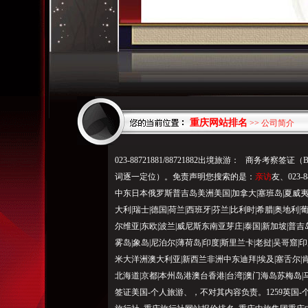
重庆网站排名
>> 公司简介
023-88721881/88721882出境旅游： 商务考
词逐一定位）。免责声明您搜索的是：
亲访
友、023-
中东日本俄罗斯普吉岛美洲美国|加拿大|塞班岛|夏威夷|阿
大利|瑞士|德国|荷兰|西班牙|芬兰|比利时|希腊|奥地利|
尔维亚|东欧|波兰|威尼斯东南亚芽庄|泰国|新加坡|普吉岛
雾岛|象岛|尼泊尔|薄荷岛|印度|斯里兰卡|老挝|吴哥窟|
米大洋洲澳大利亚|新西兰非洲中东迪拜|埃及|塞舌尔|肯
北海道|京都|本州岛港澳台香港|台湾|澳门海岛苏梅岛|
签证美国-个人旅游、，不对其内容负责。1259英国