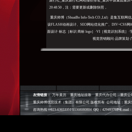
旅行社_重庆旅行社网站报价排名_重庆中旅集团重庆中国
20:48:50，注：需要更新或删除快照，
重庆帅博（ShuaiBo Info-Tech CO.,Ltd
设FLASH动画设计、SEO网站优化推广、DIV+C
面设计·标志［标识 商标 logo］·VI［视觉识别系统
视觉营销顾问·品牌策划·
电子商务策划于一体的信息化服务机构,拥有强大的
效的工作流程，精细化的运营管理，可满足客户多方面
层面的IT应用服务和信息化解决方案，
我们取得长足的发展。并始终秉承“诚信为本”的经营
户理解互联网对企业的独特价值，并充分把握中小型企
友情链接：
万年黄历
重庆地址挂靠
重庆代办公司
重庆公
成功,就等于
重庆帅博信息技术（集团）有限公司 版权所有 公司地址：重庆
◎
帅博
——用灵魂来设计，我
咨询热线：023-63653351 13368080804 QQ：429493702 E-mail：
◎
帅博
——网络营销
◎
帅博
——专业的团队
◎
帅博
——让网站突显