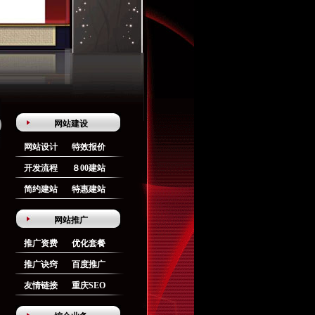
网站建设
网站设计
特效报价
开发流程
８00建站
简约建站
特惠建站
网站推广
推广资费
优化套餐
推广诀窍
百度推广
友情链接
重庆SEO