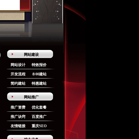
网站建设
网站设计
特效报价
开发流程
８00建站
简约建站
特惠建站
网站推广
推广资费
优化套餐
推广诀窍
百度推广
友情链接
重庆SEO