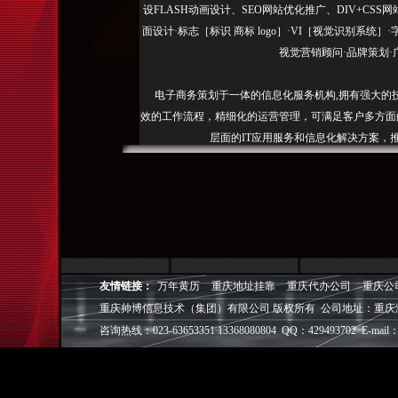
设FLASH动画设计、SEO网站优化推广、DIV+C
面设计·标志［标识 商标 logo］·VI［视觉识别系统
视觉营销顾问·品牌策划·
电子商务策划于一体的信息化服务机构,拥有强大的
效的工作流程，精细化的运营管理，可满足客户多方面
层面的IT应用服务和信息化解决方案，
我们取得长足的发展。并始终秉承“诚信为本”的经营
户理解互联网对企业的独特价值，并充分把握中小型企
成功,就等于
◎
帅博
——用灵魂来设计，我
友情链接：
万年黄历
重庆地址挂靠
重庆代办公司
重庆公
◎
帅博
——网络营销
重庆帅博信息技术（集团）有限公司 版权所有 公司地址：重庆
◎
帅博
——专业的团队
◎
帅博
——让网站突显
咨询热线：023-63653351 13368080804 QQ：429493702 E-mail：