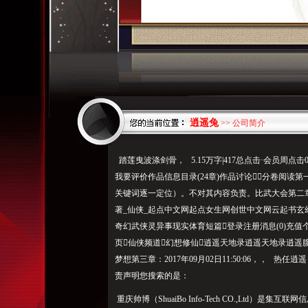
逍遥兔
>> 公司简介
踏莲曳波涤剑骨， 5.15万字|417总点击·会员周点击
我要评价作品信息目录(24章)作品讨论分卷阅读
关键词逐一定位）。不对其内容负责。比武大会第二
著_仙侠_起点中文网起点女生网创世中文网云起书
奇幻武侠灵异事现实体育短篇登录注册消息(0)充
页仙侠频道幻想修仙逍遥天地录逍遥天地录逍遥
梦想第三章：2017年09月02日11:50:06，， 
责声明您搜索的是：
重庆帅博（ShuaiBo Info-Tech CO.,Ltd