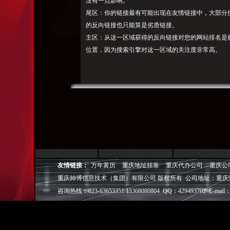
没有一点影响。
尾区：你的链接最有可能出现在友情链接中，大部分
的反向链接也只能算是劣质链接。
主区：从这一区域获得的反向链接对您的网站排名是
位置，因为搜索引擎对这一区域的关注度非常高。
友情链接：
万年黄历
重庆地址挂靠
重庆代办公司
重庆公
重庆帅博信息技术（集团）有限公司 版权所有 公司地址：重庆
咨询热线：023-63653351 13368080804 QQ：429493702 E-mail：